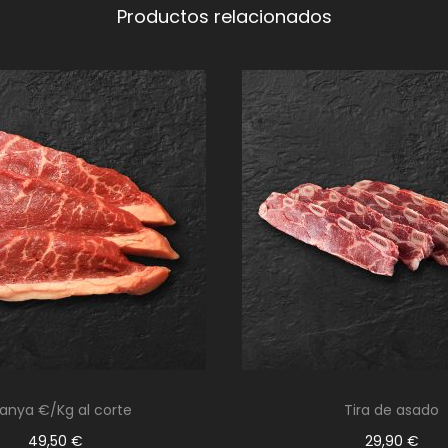
Productos relacionados
canya €/Kg al corte
Tira de asado
49,50
€
29,90
€