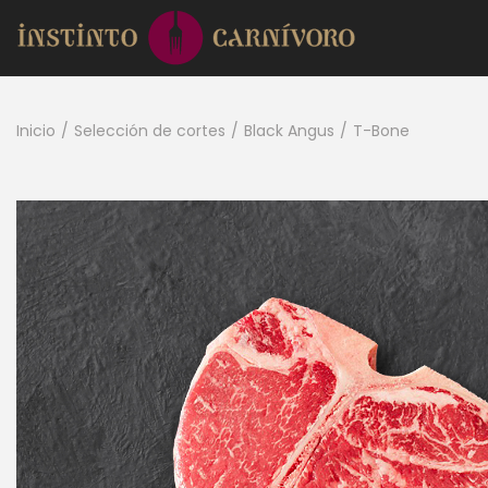
Inicio
/
Selección de cortes
/
Black Angus
/
T-Bone