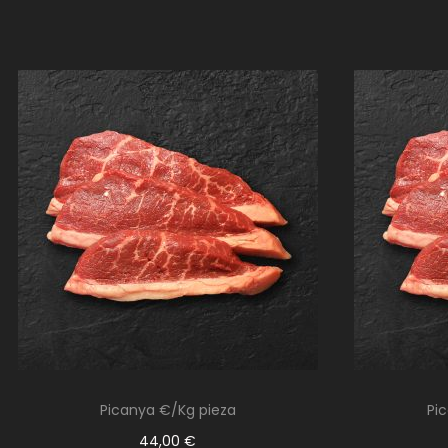
Picanya €/Kg pieza
Pi
44,00
€