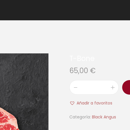
T-Bone
65,00
€
Añadir a favoritos
Categoría:
Black Angus